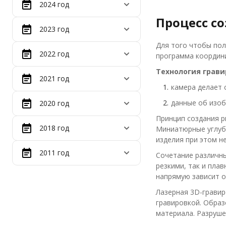
2024 год
Процесс с
2023 год
Для того чтобы пол
2022 год
программа координи
Технология грави
2021 год
камера делает 
данные об изо
2020 год
Принцип создания р
2018 год
Миниатюрные углуб
изделия при этом н
2011 год
Сочетание различны
резкими, так и пла
напрямую зависит о
Лазерная 3D-гравир
гравировкой. Образ
материала. Разруше