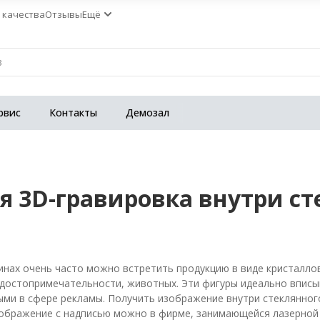
 качества
Отзывы
Ещё
рвис
Контакты
Демозал
я 3D-гравировка внутри ст
8
инах очень часто можно встретить продукцию в виде кристалло
 достопримечательности, животных. Эти фигуры идеально вписы
ми в сфере рекламы. Получить изображение внутри стеклянног
ображение с надписью можно в фирме, занимающейся лазерной 