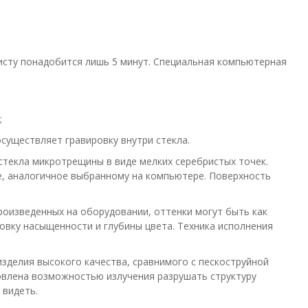
исту понадобится лишь 5 минут. Специальная компьютерная
;
осуществляет гравировку внутри стекла.
 стекла микротрещины в виде мелких серебристых точек.
е, аналогичное выбранному на компьютере. Поверхность
роизведенных на оборудовании, оттенки могут быть как
ровку насыщенности и глубины цвета. Техника исполнения
изделия высокого качества, сравнимого с пескоструйной
овлена возможностью излучения разрушать структуру
 видеть.