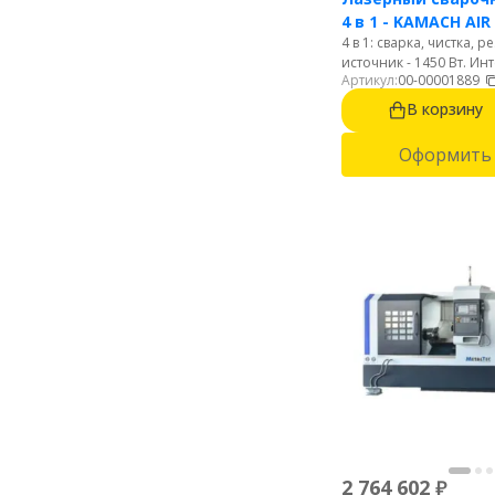
4 в 1 - KAMACH AIR
4 в 1: сварка, чистка, 
источник - 1450 Вт. Ин
Артикул:
00-00001889
русском языке. Легки
пистолет 0.66 кг. Возд
В корзину
охлаждение.
Оформить 
2 764 602
₽