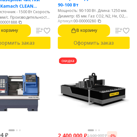
90-100 Вт
 Kamach CLEAN
Мощность: 90-100 Вт. Длина: 1250 мм.
сточник - 1500 Вт Скорость
Диаметр: 65 мм. Газ: CO2, N2, He, O2,
 мм/с. Производительность
Артикул:
00-00000280
H2, XE. Срок службы: 8000 часов.
-00001888
с. Интерфейс на русском
кий удобный пистолет 700
 корзину
В корзину
формить заказ
Оформить заказ
скидка
04
₽
2 400 000
₽
-4%
2 500 000
₽