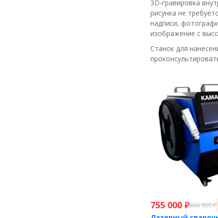
3D-гравировка внут
рисунка не требует
надписи, фотографи
изображение с высо
Станок для нанесен
проконсультировать
755 000
₽
866 800
₽
Лазерный свароч