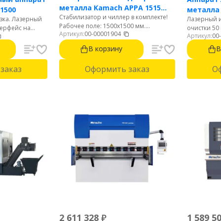
металла Kamach APPA 1515
 1500
металла
Стабилизатор и чиллер в комплекте!
(1500 Вт)
резка. Лазерный
Лазерный и
1500BW
Рабочее поле: 1500х1500 мм.
терфейс на
очистки 50
Артикул:
00-00001904
Мощность: 1500 Вт. Источник: Raycus.
Артикул:
00
й удобный
до 15м2/ча
Автофокус. Резка стали до 12 мм.
ушное
языке. Лег
В корзину
В
Нержавейки до 6 мм. Алюминий до 4
грамм.
мм.
заказ
Оформить заказ
О
2 611 328
₽
1 589 5