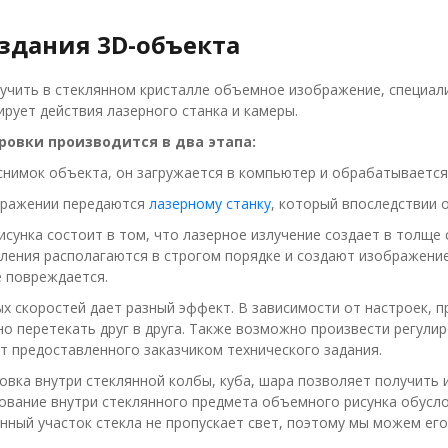
оздания 3D-объекта
учить в стеклянном кристалле объемное изображение, специал
рует действия лазерного станка и камеры.
ровки производится в два этапа:
снимок объекта, он загружается в компьютер и обрабатывается
бражении передаются
лазерному станку
, который впоследствии 
исунка состоит в том, что лазерное излучение создает в толще
ления располагаются в строгом порядке и создают изображени
е повреждается.
х скоростей дает разный эффект. В зависимости от настроек, п
вно перетекать друг в друга. Также возможно произвести регули
т предоставленного заказчиком технического задания.
овка внутри стеклянной колбы, куба, шара позволяет получить 
ование внутри стеклянного предмета объемного рисунка обусл
нный участок стекла не пропускает свет, поэтому мы можем его