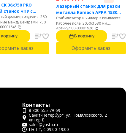
 CK 36x750 PRO
Лазерный станок для резки
 станок ЧПУ с
металла Kamach APPA 1530
ый диаметр изделия: 360
тальной станиной
Стабилизатор и чиллер в комплекте!
(3000 Вт)
яние между центрами: 750
Рабочее поле: 3050х1530 мм.
-00001645
диаметр обработки над
Артикул:
00-00001926
Мощность: 3000 Вт. Источник: Raycus.
 155 мм. Диаметр отверстия
Автофокус. Резка стали до 22 мм.
 корзину
В корзину
60 мм. 6-ти позиционная
Нержавейки до 10 мм. Алюминий до 8
ая голова.
мм.
формить заказ
Оформить заказ
Контакты
8 800 555-79-69
Санкт-Петербург, ул. Помяловского, 2
литер Б
sales@yusto.ru
Пн-Пт, с 09:00-19:00