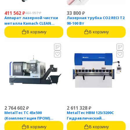
411 562
₽
33 800
₽
461 957
₽
Аппарат лазерной чистки
Лазерная трубка CO2 RECI T2
металла Kamach CLEAN
90-100 Вт
1500BW
В корзину
В корзину
2 764 602
₽
2 611 328
₽
MetalTec ТС 45x500
MetalTec HBM 125/3200C
(Комплектация ПРОМ)
Гидравлический
токарный станок с ЧПУ с
листогибочный пресс с
В корзину
В корзину
наклонной станиной
контроллером TP10S