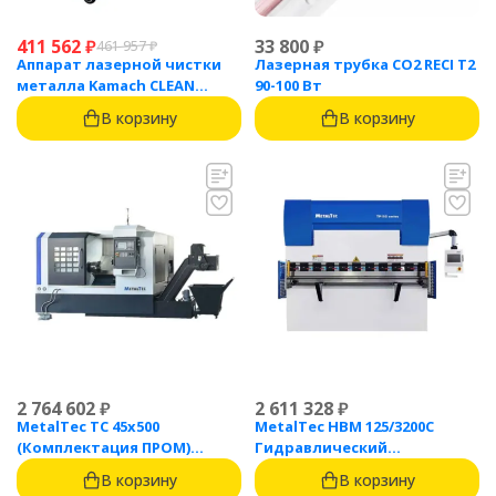
411 562
₽
33 800
₽
461 957
₽
Аппарат лазерной чистки
Лазерная трубка CO2 RECI T2
металла Kamach CLEAN
90-100 Вт
1500BW
В корзину
В корзину
2 764 602
₽
2 611 328
₽
MetalTec ТС 45x500
MetalTec HBM 125/3200C
(Комплектация ПРОМ)
Гидравлический
токарный станок с ЧПУ с
листогибочный пресс с
В корзину
В корзину
наклонной станиной
контроллером TP10S