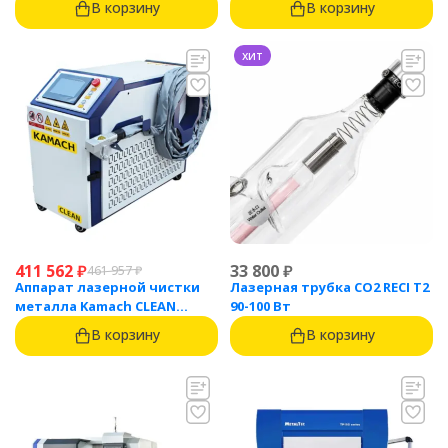
В корзину
В корзину
хит
411 562
₽
33 800
₽
461 957
₽
Аппарат лазерной чистки
Лазерная трубка CO2 RECI T2
металла Kamach CLEAN
90-100 Вт
1500BW
В корзину
В корзину