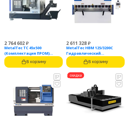
2 764 602
₽
2 611 328
₽
MetalTec ТС 45x500
MetalTec HBM 125/3200C
(Комплектация ПРОМ)
Гидравлический
токарный станок с ЧПУ с
листогибочный пресс с
В корзину
В корзину
наклонной станиной
контроллером TP10S
скидка