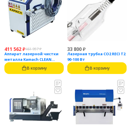
411 562
₽
33 800
₽
461 957
₽
Аппарат лазерной чистки
Лазерная трубка CO2 RECI T2
металла Kamach CLEAN
90-100 Вт
1500BW
В корзину
В корзину