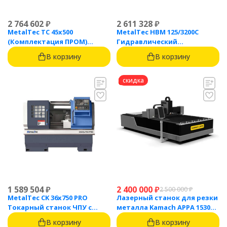
2 764 602
₽
2 611 328
₽
MetalTec ТС 45x500
MetalTec HBM 125/3200C
(Комплектация ПРОМ)
Гидравлический
токарный станок с ЧПУ с
листогибочный пресс с
В корзину
В корзину
наклонной станиной
контроллером TP10S
скидка
1 589 504
₽
2 400 000
₽
2 500 000
₽
MetalTec CK 36x750 PRO
Лазерный станок для резки
Токарный станок ЧПУ с
металла Kamach APPA 1530
горизонтальной станиной
(3000 Вт)
В корзину
В корзину