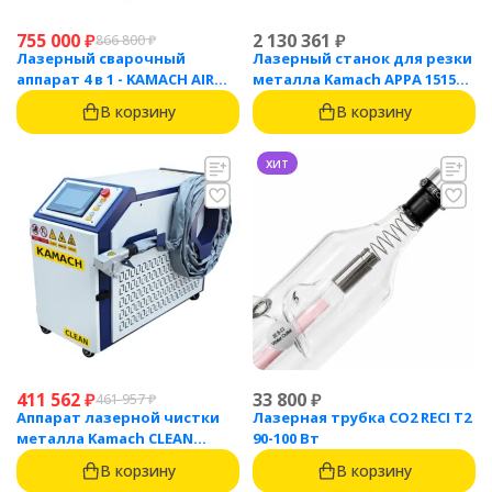
755 000
₽
2 130 361
₽
866 800
₽
Лазерный сварочный
Лазерный станок для резки
аппарат 4 в 1 - KAMACH AIR
металла Kamach APPA 1515
1500
(1500 Вт)
В корзину
В корзину
хит
411 562
₽
33 800
₽
461 957
₽
Аппарат лазерной чистки
Лазерная трубка CO2 RECI T2
металла Kamach CLEAN
90-100 Вт
1500BW
В корзину
В корзину