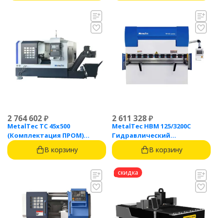
2 764 602
₽
2 611 328
₽
MetalTec ТС 45x500
MetalTec HBM 125/3200C
(Комплектация ПРОМ)
Гидравлический
токарный станок с ЧПУ с
листогибочный пресс с
В корзину
В корзину
наклонной станиной
контроллером TP10S
скидка