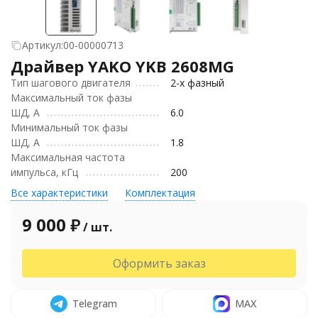
Артикул:
00-00000713
Драйвер YAKO YKB 2608MG
Тип шагового двигателя
2-х фазный
Максимальный ток фaзы
ШД, А
6.0
Минимальный ток фaзы
ШД, А
1.8
Максимальная частота
импульса, кГц
200
Все характеристики
Комплектация
9 000
₽
/ шт.
Оформить заказ
Telegram
MAX