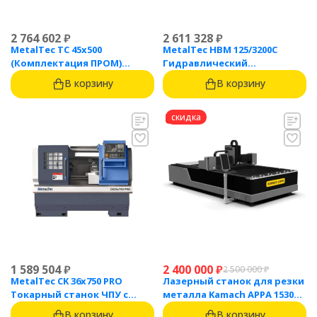
2 764 602
₽
2 611 328
₽
MetalTec ТС 45x500
MetalTec HBM 125/3200C
(Комплектация ПРОМ)
Гидравлический
токарный станок с ЧПУ с
листогибочный пресс с
В корзину
В корзину
наклонной станиной
контроллером TP10S
скидка
1 589 504
₽
2 400 000
₽
2 500 000
₽
MetalTec CK 36x750 PRO
Лазерный станок для резки
Токарный станок ЧПУ с
металла Kamach APPA 1530
горизонтальной станиной
(3000 Вт)
В корзину
В корзину