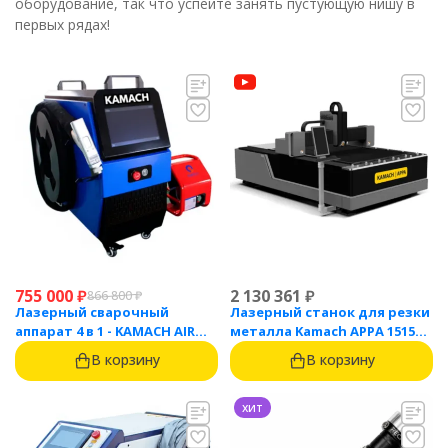
оборудование, так что успейте занять пустующую нишу в
первых рядах!
755 000
₽
2 130 361
₽
866 800
₽
Лазерный сварочный
Лазерный станок для резки
аппарат 4 в 1 - KAMACH AIR
металла Kamach APPA 1515
1500
(1500 Вт)
В корзину
В корзину
хит