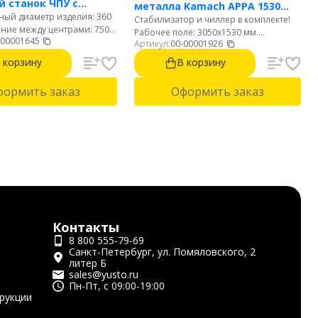
 станок ЧПУ с
металла Kamach APPA 1530
ый диаметр изделия: 360
тальной станиной
Стабилизатор и чиллер в комплекте!
(3000 Вт)
яние между центрами: 750
Рабочее поле: 3050х1530 мм.
-00001645
диаметр обработки над
Артикул:
00-00001926
Мощность: 3000 Вт. Источник: Raycus.
 155 мм. Диаметр отверстия
Автофокус. Резка стали до 22 мм.
 корзину
В корзину
60 мм. 6-ти позиционная
Нержавейки до 10 мм. Алюминий до 8
ая голова.
мм.
формить заказ
Оформить заказ
Контакты
8 800 555-79-69
Санкт-Петербург, ул. Помяловского, 2
литер Б
sales@yusto.ru
Пн-Пт, с 09:00-19:00
рукции