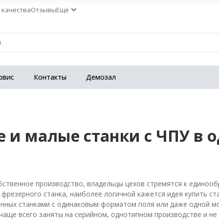
 качества
Отзывы
Ещё
рвис
Контакты
Демозал
 и малые станки с ЧПУ в 
бственное производство, владельцы цехов стремятся к единообр
резерного станка, наиболее логичной кажется идея купить ст
енных станками с одинаковым форматом поля или даже одной моде
чаще всего заняты на серийном, однотипном производстве и н