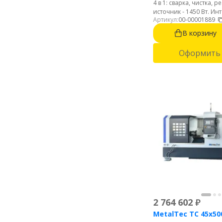
4 в 1: сварка, чистка, 
источник - 1450 Вт. Ин
Артикул:
00-00001889
русском языке. Легки
пистолет 0.66 кг. Возд
В корзину
охлаждение.
Оформить 
2 764 602
₽
MetalTec ТС 45x50