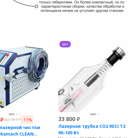
хит
33 800
₽
₽
-11%
461 957
₽
Лазерная трубка CO2 RECI T2
лазерной чистки
90-100 Вт
 Kamach CLEAN