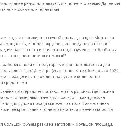
нциал крайне редко используется в полном объеме. Далее мы
жить возможные альтернативы.
 исходя из логики, что скупой платит дважды. Мол, если
ая мощность, и поле покрупнее, иначе душе вот точно
да задачи вашего цеха изначально подразумевают обработку
ок такого, чего не может малый?
й рабочего поля от полутора метров используются для
оставляет 1,5х1,5 метра (если точнее, то обычно это 1520-
ожете разделить такой лист на нужное количество
ми средствами.
тканевых материалов поставляется в рулонах, где ширина
ать, что лазерный станок для раскроя ткани должен
теля для рулона позади сквозного стола. Также, очень
ерий раскроя ткани это не мощность, а именно скорость
ся большой объем резки из заготовки большой площади.