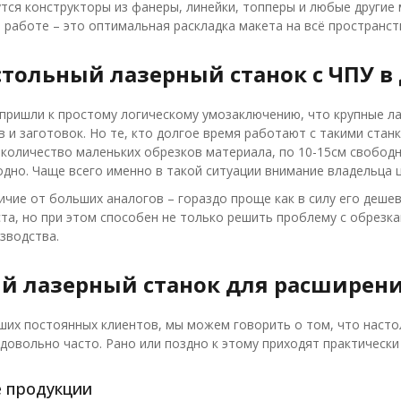
утся конструкторы из фанеры, линейки, топперы и любые другие
й работе – это оптимальная раскладка макета на всё пространс
стольный лазерный станок с ЧПУ в
пришли к простому логическому умозаключению, что крупные л
 и заготовок. Но те, кто долгое время работают с такими станка
количество маленьких обрезков материала, по 10-15см свобод
одно. Чаще всего именно в такой ситуации внимание владельца 
ичие от больших аналогов – гораздо проще как в силу его дешев
та, но при этом способен не только решить проблему с обрезка
зводства.
й лазерный станок для расширени
ших постоянных клиентов, мы можем говорить о том, что насто
довольно часто. Рано или поздно к этому приходят практически 
 продукции