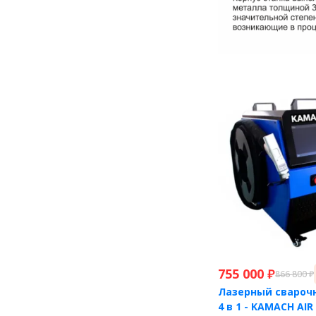
755 000
₽
866 800
₽
Лазерный свароч
4 в 1 - KAMACH AIR