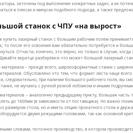
ператоры, заточены под выполнение конкретных задач, а их поте
аться в плюсах и минусах подобного подхода, а также предло
льшой станок с ЧПУ «на вырост»
е купить лазерный станок с большим рабочим полем принимается
к, то после его освоения вам обязательно потребуется и больш
рнуться. Отчасти, конечно, это верно, но только в случае, ког
 Давайте вкратце разберёмся что может большой лазерный стан
о материала – прежде всего, широкоформатные станки с ширино
атериалов. Обусловлено это тем, что формат листа чаще всего с
 и, следовательно, при наличии большого рабочего поля, вы см
станке, не мучаясь с ручной резкой лобзиком и иными подручны
 материалов – аналогично предыдущему пункту, большая часть 
лять до 1600мм (в зависимости от поставщика). Но важно поним
ко размером стола, но и иметь опцию прокатного стола и держа
 оборудуются двумя режущими головками, так как основной крит
 иными словами, поточное производство, в котором производит