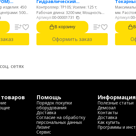
РОМ)
Гидравлический
Токарный
 изделия: 450
Контроллер: TP10S; Усилие: 125 т;
Максимальн
с ЧПУ с
листогибочный пресс с
горизон
центрами: 500
Рабочая длина: 3200 мм; Мощность
мм. Рассто
ной
контроллером TP10S
Артикул:
00-00001731
Артикул:
00
аботки над
двигателя: 7,5 кВт; Рабочая скорость:
мм. Макс. 
аметр отверстия
8,5 м/мин; Вес: 6300 кг
суппортом:
В корзину
В
и позиционная
шпинделя: 
ионная голова.
револьверн
заказ
Оформить заказ
О
соц. сетях
 товаров
Помощь
Информация
ние
Порядок покупки
Полезные статьи
ющие
оборудования
Демозал
Доставка
Контакты
Согласие на обработку
Доставка
персональных данных
Как купить
Лизинг
Программы и инст
Сервис