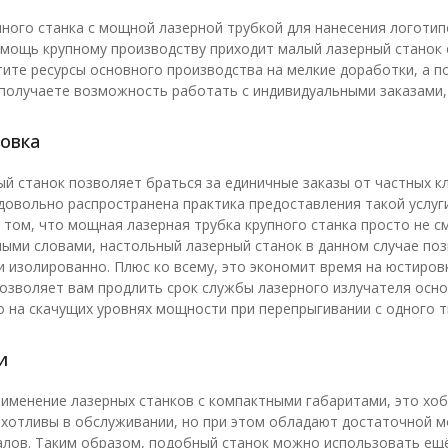
ного станка с мощной лазерной трубкой для нанесения логотип
омощь крупному производству приходит малый лазерный станок с
тите ресурсы основного производства на мелкие доработки, а
 получаете возможность работать с индивидуальными заказами,
ровка
й станок позволяет браться за единичные заказы от частных к
 довольно распространена практика предоставления такой услуги
в том, что мощная лазерная трубка крупного станка просто не 
ными словами, настольный лазерный станок в данном случае поз
и изолированно. Плюс ко всему, это экономит время на юстиров
позволяет вам продлить срок службы лазерного излучателя основ
о на скачущих уровнях мощности при перепрыгивании с одного ти
и
именение лазерных станков с компактными габаритами, это хобб
ихотливы в обслуживании, но при этом обладают достаточной 
лов. Таким образом, подобный станок можно использовать ещё