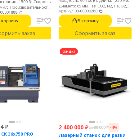
Мощность: 90-100 Вт. Длина: 1250 мм.
сточник - 1500 Вт Скорость
Диаметр: 65 мм. Газ: CO2, N2, He, O2,
 мм/с. Производительность
Артикул:
00-00000280
H2, XE. Срок службы: 8000 часов.
-00001888
с. Интерфейс на русском
кий удобный пистолет 700
 корзину
В корзину
формить заказ
Оформить заказ
скидка
04
₽
2 400 000
₽
-4%
2 500 000
₽
 CK 36x750 PRO
Лазерный станок для резки