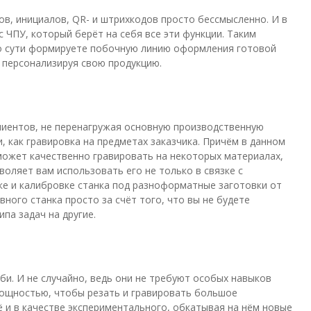
ов, инициалов, QR- и штрихкодов просто бессмысленно. И в
 ЧПУ, который берёт на себя все эти функции. Таким
 по сути формируете побочную линию оформления готовой
 персонализируя свою продукцию.
лиентов, не перенагружая основную производственную
, как гравировка на предметах заказчика. Причём в данном
сможет качественно гравировать на некоторых материалах,
воляет вам использовать его не только в связке с
ке и калибровке станка под разноформатные заготовки от
ного станка просто за счёт того, что вы не будете
па задач на другие.
и. И не случайно, ведь они не требуют особых навыков
мощностью, чтобы резать и гравировать большое
 и в качестве экспериментального, обкатывая на нём новые