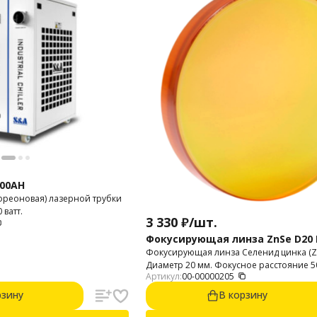
200AH
фреоновая) лазерной трубки
ватт.
3 330
₽
/
шт.
Фокусирующая линза ZnSe D20 F
Фокусирующая линза Cеленид цинка (Zn
Диаметр 20 мм. Фокусное расстояние 50
Артикул:
00-00000205
дюйма). Производство: Китай. Материа
рзину
В корзину