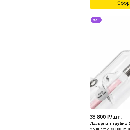
Офор
хит
33 800
₽
/
шт.
Лазерная трубка C
Мощность: 90-100 Вт. Д