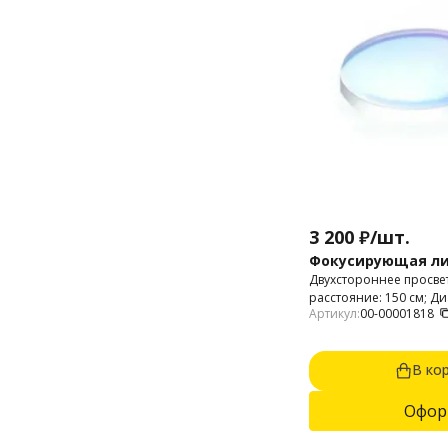
3 200
₽
/
шт.
Фокусирующая лин
Двухстороннее просве
расстояние: 150 см; Ди
Артикул:
00-00001818
мм; Длина волны: 1064
кварц.
В ко
Офор