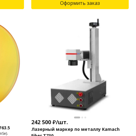
Оформить заказ
242 500
₽
/
шт.
63.5
Лазерный маркер по металлу Kamach
Se).
Fiber T730