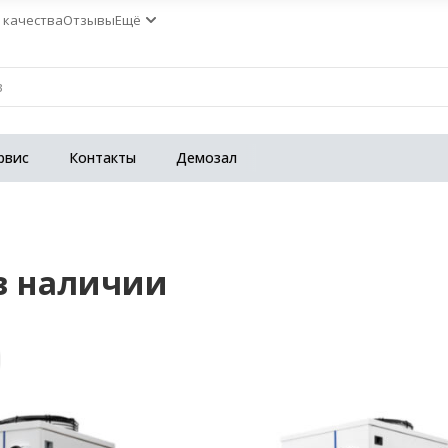
 качества
Отзывы
Ещё
рвис
Контакты
Демозал
в наличии