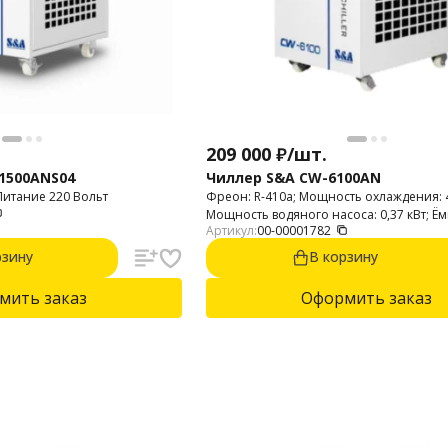
209 000
₽
/
шт.
1500ANS04
Чиллер S&A CW-6100AN
Питание 220 Вольт
Фреон: R-410a; Мощность охлаждения: 4
Мощность водяного насоса: 0,37 кВт; Ём
Артикул:
00-00001782
чиллера: 15 л; Мощность компрессора: 1
рзину
В корзину
мить заказ
Оформить заказ