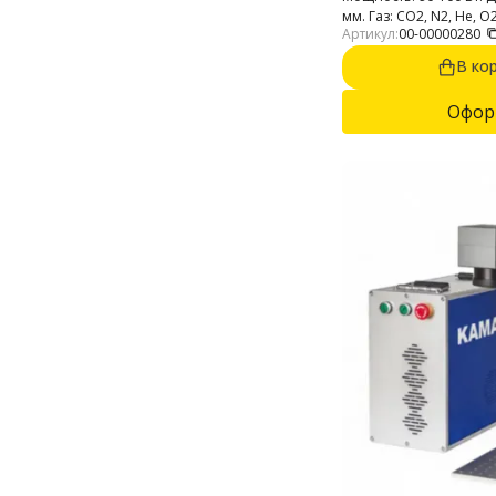
мм. Газ: CO2, N2, He, O
Артикул:
00-00000280
часов.
В ко
Офор