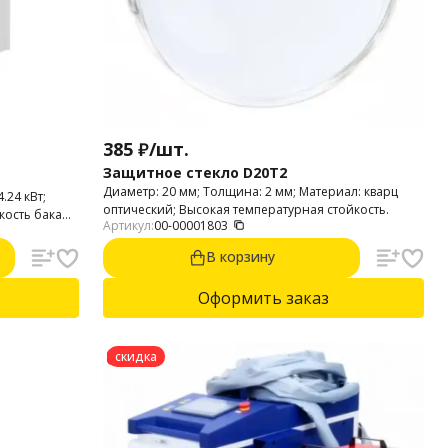
385
₽
/
шт.
Защитное стекло D20T2
Диаметр: 20 мм; Толщина: 2 мм; Материал: кварц
.24 кВт;
оптический; Высокая температурная стойкость.
кость бака
Артикул:
00-00001803
,75 кВт.
В корзину
Оформить заказ
скидка