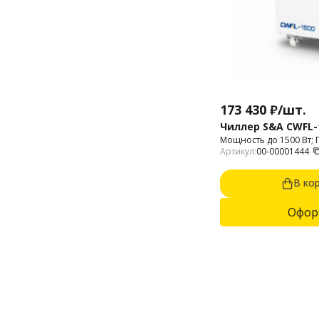
173 430
₽
/
шт.
Чиллер S&A CWFL-
Мощность до 1500 Вт; 
Артикул:
00-00001444
В ко
Офор