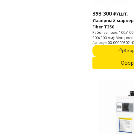
393 300
₽
/
шт.
Лазерный маркер
Fiber T350
Рабочее поле: 100х100
Артикул:
00-00000302
В ко
Офор