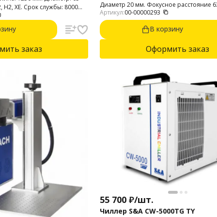
Диаметр 20 мм. Фокусное расстояние 63
2, H2, XE. Срок службы: 8000
Артикул:
00-00000293
дюйма). Производство: Китай. Материа
рзину
В корзину
мить заказ
Оформить заказ
55 700
₽
/
шт.
Чиллер S&A CW-5000TG TY