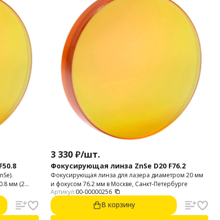
3 330
₽
/
шт.
50.8
Фокусирующая линза ZnSe D20 F76.2
Se).
Фокусирующая линза для лазера диаметром 20 мм
.8 мм (2
и фокусом 76.2 мм в Москве, Санкт-Петербурге
Артикул:
00-00000256
л: США
В корзину