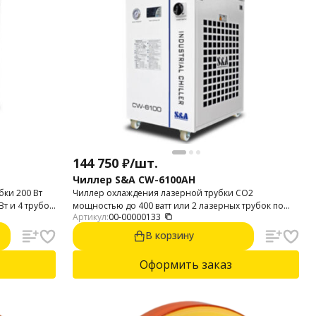
144 750
₽
/
шт.
Чиллер S&A CW-6100AH
бки 200 Вт
Чиллер охлаждения лазерной трубки CO2
т и 4 трубок
мощностью до 400 ватт или 2 лазерных трубок по
Артикул:
00-00000133
200 Вт.
В корзину
Оформить заказ