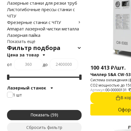
Лазерные станки для резки труб
Листогибочные прессы станки с
ЧПУ
Фрезерные станки с ЧПУ
Аппарат лазерной чистки металла
Лазерная пайка
Показать ещё
Фильтр подбора
Цена
за
товар
от
до
100 413
₽
/
шт.
Чиллер S&A CW-5
Система охлаждения (
CO2 мощностью до 150 
Лазерный станок
Артикул:
00-00000131
LASEA, SPT.
1 шт
В ко
Офор
Показать
Сбросить фильтр