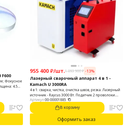
955 400
₽
/
шт.
-13%
1 093 900
₽
 F600
Лазерный сварочный аппарат 4 в 1 -
е; Фокусное
Kamach U 3000RA
лщина: 4.5
4 в 1: сварка, чистка, очистка швов, резка. Лазерный
 волны: 1064
источник - Raycus 3000 Вт. Податчик 2 проволоки.
Артикул:
00-00001885
Настройка катета, ширины, скорости подачи.
Интерфейс на русском языке. Легкий удобный
В корзину
пистолет 750 грамм.
Оформить заказ