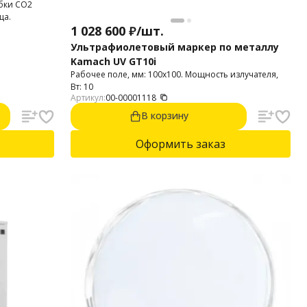
бки CO2
ца.
1 028 600
₽
/
шт.
Ультрафиолетовый маркер по металлу
Kamach UV GT10i
Рабочее поле, мм: 100х100. Мощность излучателя,
Вт: 10
Артикул:
00-00001118
В корзину
Оформить заказ