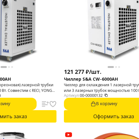
121 277
₽
/
шт.
300AH
Чиллер S&A CW-6000AH
фреоновая) лазерной трубки
Чиллер для охлаждения 1 лазерной тру
Вт. Совместим с RECI, YONGLI,
или 3 лазерных трубок мощностью 100 В
Артикул:
00-00000132
80 Вт. Мощность охлаждения 3000 Вт.
рзину
В корзину
мить заказ
Оформить заказ