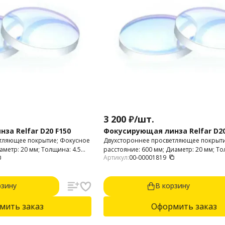
3 200
₽
/
шт.
за Relfar D20 F150
Фокусирующая линза Relfar D20
тляющее покрытие; Фокусное
Двухстороннее просветляющее покрыти
аметр: 20 мм; Толщина: 4.5
расстояние: 600 мм; Диаметр: 20 мм; То
Артикул:
00-00001819
 нм; Материал: оптический
мм; Материал: оптический кварц; Длина
нм.
рзину
В корзину
мить заказ
Оформить заказ