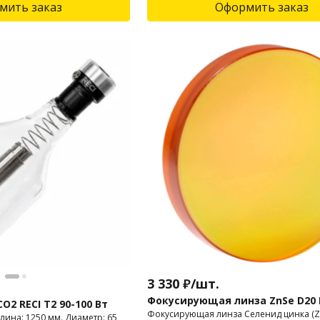
мить заказ
Оформить заказ
3 330
₽
/
шт.
Фокусирующая линза ZnSe D20 F
O2 RECI T2 90-100 Вт
Фокусирующая линза Cеленид цинка (Zn
лина: 1250 мм. Диаметр: 65